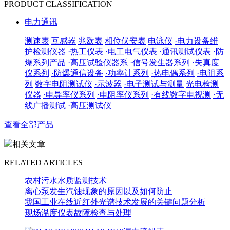
PRODUCT CLASSIFICATION
电力通讯
测速表
互感器
兆欧表
相位伏安表
电泳仪
·电力设备维
护检测仪器
·热工仪表
·电工电气仪表
·通讯测试仪表
·防
爆系列产品
·高压试验仪器系
·信号发生器系列
·失真度
仪系列
·防爆通信设备
·功率计系列
·热电偶系列
·电阻系
列
数字电阻测试仪
·示波器
·电子测试与测量
光电检测
仪器
·电导率仪系列
·电阻率仪系列
·有线数字电视测
·无
线广播测试
·高压测试仪
查看全部产品
相关文章
RELATED ARTICLES
农村污水水质监测技术
离心泵发生汽蚀现象的原因以及如何防止
我国工业在线近红外光谱技术发展的关键问题分析
现场温度仪表故障检查与处理