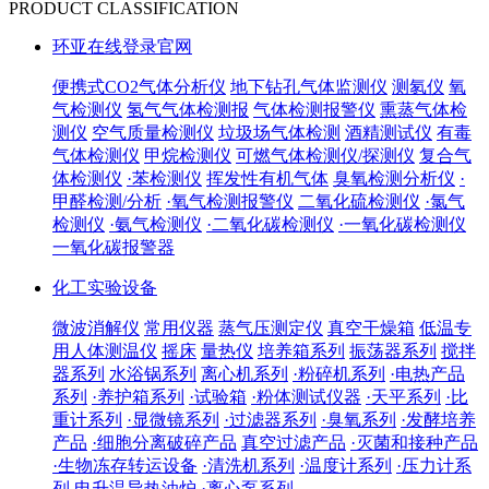
PRODUCT CLASSIFICATION
环亚在线登录官网
便携式CO2气体分析仪
地下钻孔气体监测仪
测氡仪
氧
气检测仪
氢气气体检测报
气体检测报警仪
熏蒸气体检
测仪
空气质量检测仪
垃圾场气体检测
酒精测试仪
有毒
气体检测仪
甲烷检测仪
可燃气体检测仪/探测仪
复合气
体检测仪
·苯检测仪
挥发性有机气体
臭氧检测分析仪
·
甲醛检测/分析
·氧气检测报警仪
二氧化硫检测仪
·氯气
检测仪
·氨气检测仪
·二氧化碳检测仪
·一氧化碳检测仪
一氧化碳报警器
化工实验设备
微波消解仪
常用仪器
蒸气压测定仪
真空干燥箱
低温专
用人体测温仪
摇床
量热仪
培养箱系列
振荡器系列
搅拌
器系列
水浴锅系列
离心机系列
·粉碎机系列
·电热产品
系列
·养护箱系列
·试验箱
·粉体测试仪器
·天平系列
·比
重计系列
·显微镜系列
·过滤器系列
·臭氧系列
·发酵培养
产品
·细胞分离破碎产品
真空过滤产品
·灭菌和接种产品
·生物冻存转运设备
·清洗机系列
·温度计系列
·压力计系
列
电升温导热油炉
·离心泵系列