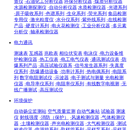
查仪
·石油化工分析仪器
环保分析仪器
·煤质分析仪器
水源检测探测仪
·自动分析仪器
水质检测仪器
·光谱系列
·原子吸收系列
·色谱系列
·生化系列
·荧光系列
食品检测
专用仪
·激光粒度仪
·水分仪系列
·紫外线系列
·在线检测
产品
·硬度计系列
·电火花检测仪
·工业分析仪器
·多元素
分析仪
·轴承检测仪器
电力通讯
测速表
互感器
兆欧表
相位伏安表
电泳仪
·电力设备维
护检测仪器
·热工仪表
·电工电气仪表
·通讯测试仪表
·防
爆系列产品
·高压试验仪器系
·信号发生器系列
·失真度
仪系列
·防爆通信设备
·功率计系列
·热电偶系列
·电阻系
列
数字电阻测试仪
·示波器
·电子测试与测量
光电检测
仪器
·电导率仪系列
·电阻率仪系列
·有线数字电视测
·无
线广播测试
·高压测试仪
环境保护
自动扬尘监测站
空气质量监测
自动气象站
试验器
测速
仪
射线强度
·消防（保护）
·风速检测仪器
·气体检测仪
器
·土壤检测仪器
·声光电检测仪器
·大气检测仪器
·测试
校准仪器
·电源箱系列
·取样管系列
·采样泵系列
·采样器