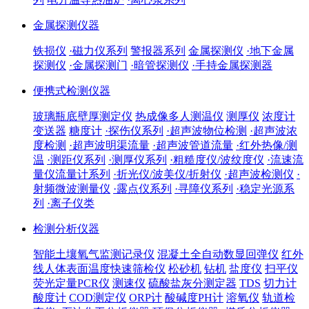
金属探测仪器
铁损仪
·磁力仪系列
警报器系列
金属探测仪
·地下金属
探测仪
·金属探测门
·暗管探测仪
·手持金属探测器
便携式检测仪器
玻璃瓶底壁厚测定仪
热成像多人测温仪
测厚仪
浓度计
变送器
糖度计
·探伤仪系列
·超声波物位检测
·超声波浓
度检测
·超声波明渠流量
·超声波管道流量
·红外热像/测
温
·测距仪系列
·测厚仪系列
·粗糙度仪/波纹度仪
·流速流
量仪流量计系列
·折光仪/波美仪/折射仪
·超声波检测仪
·
射频微波测量仪
·露点仪系列
·寻障仪系列
·稳定光源系
列
·离子仪类
检测分析仪器
智能土壤氧气监测记录仪
混凝土全自动数显回弹仪
红外
线人体表面温度快速筛检仪
松砂机
钻机
盐度仪
扫平仪
荧光定量PCR仪
测速仪
硫酸盐灰分测定器
TDS
切力计
酸度计
COD测定仪
ORP计
酸碱度PH计
溶氧仪
轨道检