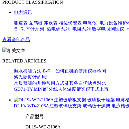
PRODUCT CLASSIFICATION
电力通讯
测速表
互感器
兆欧表
相位伏安表
电泳仪
·电力设备维护
备
·功率计系列
·热电偶系列
·电阻系列
数字电阻测试仪
查看全部产品
相关文章
RELATED ARTICLES
漏水检测方法多样，如何正确的使用仪器检测
洛氏硬度计的原理
水质监测的几种常用方式及其各自优缺点对比
GD71-TY.MINI红外线人体温度筛选仪正式上市
DL19- WD-2106A注塑玻璃板支架 玻璃板干燥架 电泳
产品型号
DL19- WD-2106A