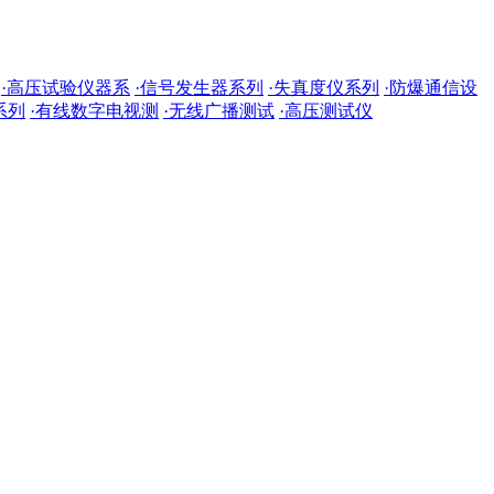
·高压试验仪器系
·信号发生器系列
·失真度仪系列
·防爆通信设
系列
·有线数字电视测
·无线广播测试
·高压测试仪