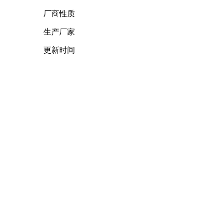
厂商性质
生产厂家
更新时间
2024-05-22
浏览次数
2526
产品描述
架体采用注塑成型，方便清洗； 清洗后的垂直电泳槽的
DL19- WD-9418多用途制胶器DNA电泳制胶器 核酸电
产品型号
DL19- WD-9418
厂商性质